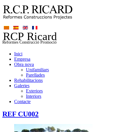
Inici
Empresa
Obra nova
Unifamiliars
Parellades
Rehabilitacions
Galeries
Exteriors
Interiors
Contacte
REF CU002